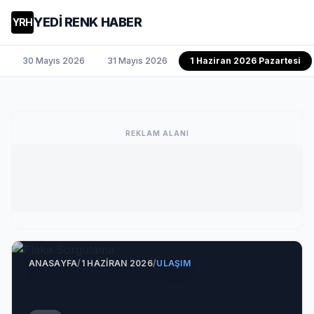
YEDİ RENK HABER
YRH
30 Mayıs 2026
31 Mayıs 2026
1 Haziran 2026 Pazartesi
REKLAM ALANI
ANASAYFA
/
1 HAZIRAN 2026
/
ULAŞIM