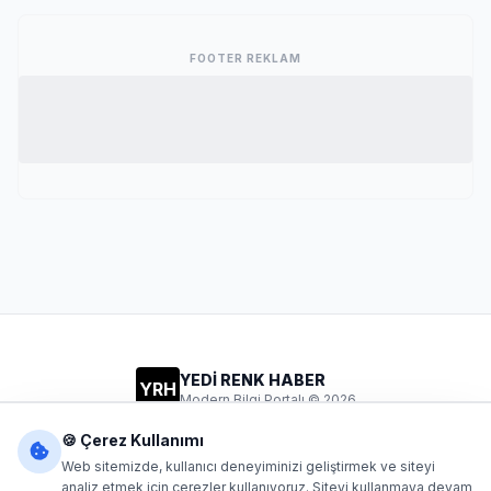
FOOTER REKLAM
YEDİ RENK HABER
YRH
Modern Bilgi Portalı © 2026
Gizlilik
Şartlar
İletişim
🍪 Çerez Kullanımı
Web sitemizde, kullanıcı deneyiminizi geliştirmek ve siteyi
analiz etmek için çerezler kullanıyoruz. Siteyi kullanmaya devam