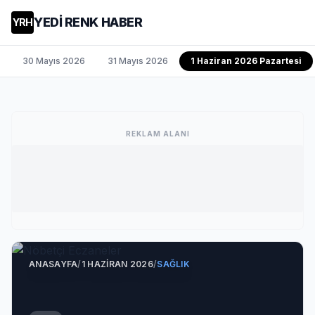
YEDİ RENK HABER
YRH
30 Mayıs 2026
31 Mayıs 2026
1 Haziran 2026 Pazartesi
REKLAM ALANI
ANASAYFA
/
1 HAZIRAN 2026
/
SAĞLIK