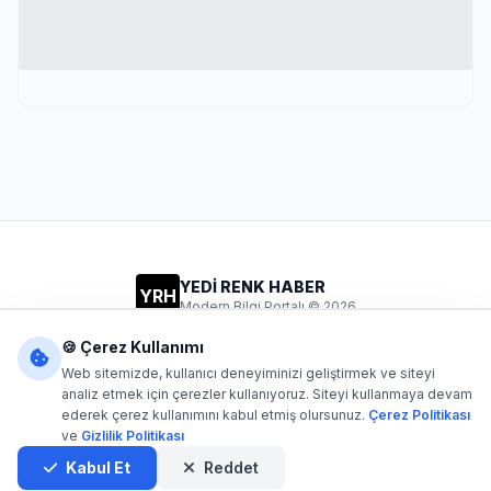
YEDİ RENK HABER
YRH
Modern Bilgi Portalı © 2026
Gizlilik
Şartlar
İletişim
🍪 Çerez Kullanımı
Web sitemizde, kullanıcı deneyiminizi geliştirmek ve siteyi
analiz etmek için çerezler kullanıyoruz. Siteyi kullanmaya devam
ederek çerez kullanımını kabul etmiş olursunuz.
Çerez Politikası
Dijital1
- Tüm hakları saklıdır. Kaynak gösterilmeden içerik
ve
Gizlilik Politikası
kopyalanamaz.
Yazılım: Dijital1
Kabul Et
Reddet