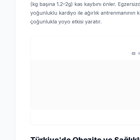
(kg başına 1.2–2g) kas kaybını önler. Egzersiz
yoğunluklu kardiyo ile ağırlık antrenmanının ko
çoğunlukla yoyo etkisi yaratır.
Türkiye'de Obezite ve Sağlıkl