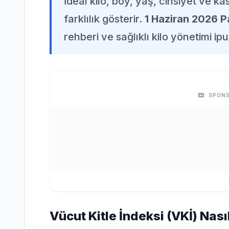
İdeal kilo, boy, yaş, cinsiyet ve k
farklılık gösterir.
1 Haziran 2026 P
rehberi ve sağlıklı kilo yönetimi ipu
SPONS
Vücut Kitle İndeksi (VKİ) Nas