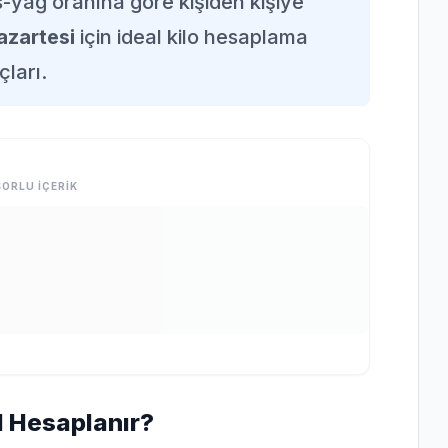
as-yağ oranına göre kişiden kişiye
azartesi
için ideal kilo hesaplama
çları.
ORLU İÇERİK
ıl Hesaplanır?