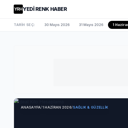
YEDİ RENK HABER
YRH
TARİH SEÇ:
30 Mayıs 2026
31 Mayıs 2026
1 Hazira
ANASAYFA
/
1 HAZIRAN 2026
/
SAĞLIK & GÜZELLIK