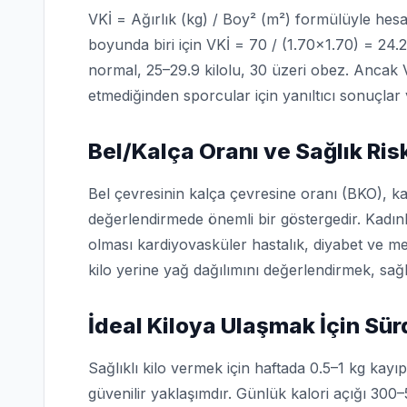
VKİ = Ağırlık (kg) / Boy² (m²) formülüyle hesa
boyunda biri için VKİ = 70 / (1.70×1.70) = 24.2
normal, 25–29.9 kilolu, 30 üzeri obez. Ancak V
etmediğinden sporcular için yanıltıcı sonuçlar v
Bel/Kalça Oranı ve Sağlık Ris
Bel çevresinin kalça çevresine oranı (BKO), karı
değerlendirmede önemli bir göstergedir. Kadın
olması kardiyovasküler hastalık, diyabet ve me
kilo yerine yağ dağılımını değerlendirmek, sağlı
İdeal Kiloya Ulaşmak İçin Sür
Sağlıklı kilo vermek için haftada 0.5–1 kg kayı
güvenilir yaklaşımdır. Günlük kalori açığı 300–