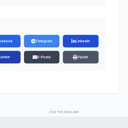
cebook
Telegram
LinkedIn
Tumblr
E-Posta
Yazdır
FOOTER REKLAM