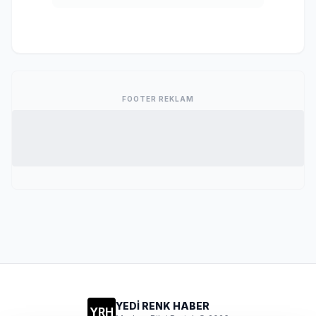
FOOTER REKLAM
YEDİ RENK HABER
YRH