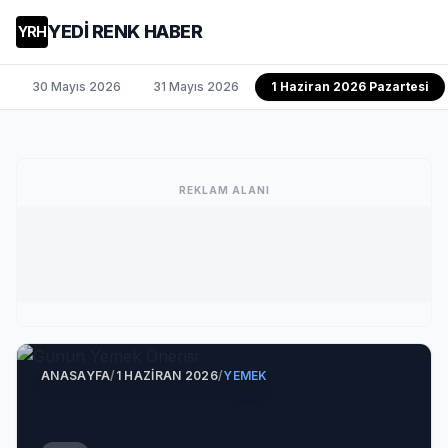
YEDİ RENK HABER
YRH
30 Mayıs 2026
31 Mayıs 2026
1 Haziran 2026 Pazartesi
REKLAM ALANI
ANASAYFA
/
1 HAZIRAN 2026
/
YEMEK