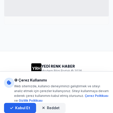
YEDİ RENK HABER
YRH
Modern Bilgi Portalı © 2026
Gizlilik
Şartlar
İletişim
🍪 Çerez Kullanımı
Web sitemizde, kullanıcı deneyiminizi geliştirmek ve siteyi
analiz etmek için çerezler kullanıyoruz. Siteyi kullanmaya devam
ederek çerez kullanımını kabul etmiş olursunuz.
Çerez Politikası
Dijital1
- Tüm hakları saklıdır. Kaynak gösterilmeden içerik
ve
Gizlilik Politikası
kopyalanamaz.
Yazılım: Dijital1
Kabul Et
Reddet