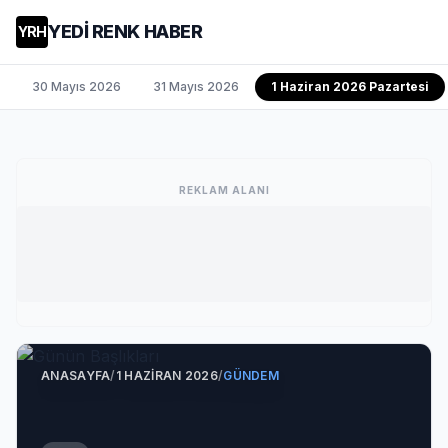
YEDİ RENK HABER
YRH
30 Mayıs 2026
31 Mayıs 2026
1 Haziran 2026 Pazartesi
REKLAM ALANI
ANASAYFA
/
1 HAZIRAN 2026
/
GÜNDEM