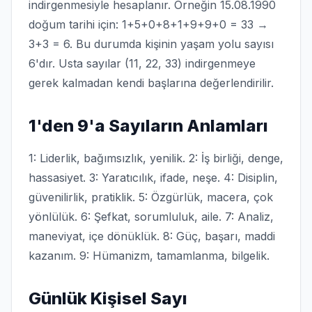
indirgenmesiyle hesaplanır. Örneğin 15.08.1990
doğum tarihi için: 1+5+0+8+1+9+9+0 = 33 →
3+3 = 6. Bu durumda kişinin yaşam yolu sayısı
6'dır. Usta sayılar (11, 22, 33) indirgenmeye
gerek kalmadan kendi başlarına değerlendirilir.
1'den 9'a Sayıların Anlamları
1: Liderlik, bağımsızlık, yenilik. 2: İş birliği, denge,
hassasiyet. 3: Yaratıcılık, ifade, neşe. 4: Disiplin,
güvenilirlik, pratiklik. 5: Özgürlük, macera, çok
yönlülük. 6: Şefkat, sorumluluk, aile. 7: Analiz,
maneviyat, içe dönüklük. 8: Güç, başarı, maddi
kazanım. 9: Hümanizm, tamamlanma, bilgelik.
Günlük Kişisel Sayı