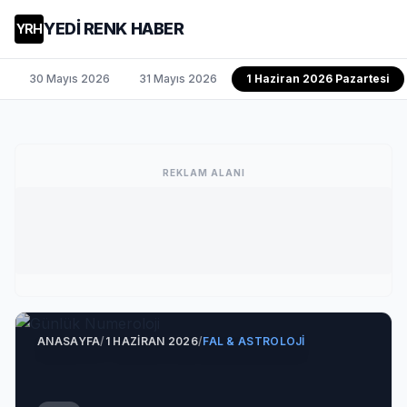
YEDİ RENK HABER
YRH
30 Mayıs 2026
31 Mayıs 2026
1 Haziran 2026 Pazartesi
REKLAM ALANI
ANASAYFA
/
1 HAZIRAN 2026
/
FAL & ASTROLOJI