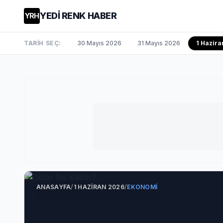
YEDİ RENK HABER
YRH
TARİH SEÇ:
30 Mayıs 2026
31 Mayıs 2026
1 Hazira
ANASAYFA
/
1 HAZIRAN 2026
/
EKONOMI