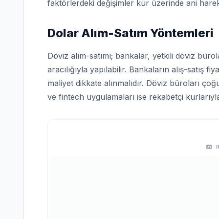
faktörlerdeki değişimler kur üzerinde ani harek
Dolar Alım-Satım Yöntemleri
Döviz alım-satımı; bankalar, yetkili döviz bürol
aracılığıyla yapılabilir. Bankaların alış-satış fi
maliyet dikkate alınmalıdır. Döviz büroları ço
ve fintech uygulamaları ise rekabetçi kurlarıyl