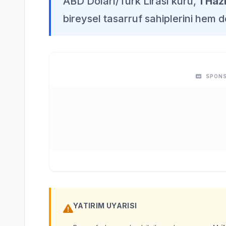
ABD Doları/Türk Lirası kuru,
1 Haz
bireysel tasarruf sahiplerini hem d
SPONS
YATIRIM UYARISI