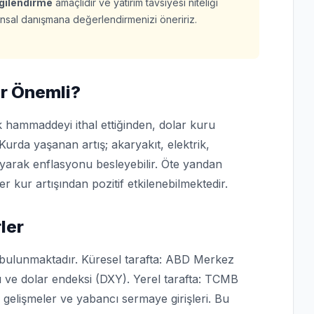
lgilendirme
amaçlıdır ve yatırım tavsiyesi niteliği
finansal danışmana değerlendirmenizi öneririz.
r Önemli?
 hammaddeyi ithal ettiğinden, dolar kuru
Kurda yaşanan artış; akaryakıt, elektrik,
ıyarak enflasyonu besleyebilir. Öte yandan
er kur artışından pozitif etkilenebilmektedir.
ler
 bulunmaktadır. Küresel tarafta: ABD Merkez
hı ve dolar endeksi (DXY). Yerel tarafta: TCMB
si gelişmeler ve yabancı sermaye girişleri. Bu