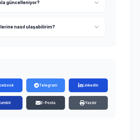
ıkla güncelleniyor?
lerine nasıl ulaşabilirim?
cebook
Telegram
LinkedIn
Tumblr
E-Posta
Yazdır