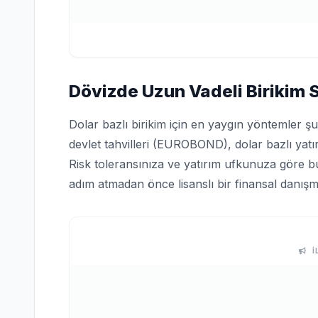
Dövizde Uzun Vadeli Birikim St
Dolar bazlı birikim için en yaygın yöntemler ş
devlet tahvilleri (EUROBOND), dolar bazlı yatır
Risk toleransınıza ve yatırım ufkunuza göre bu 
adım atmadan önce lisanslı bir finansal danışm
İ