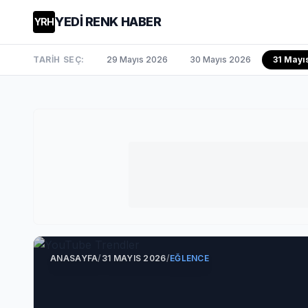
YEDİ RENK HABER
YRH
TARİH SEÇ:
29 Mayıs 2026
30 Mayıs 2026
31 Mayı
ANASAYFA
/
31 MAYIS 2026
/
EĞLENCE