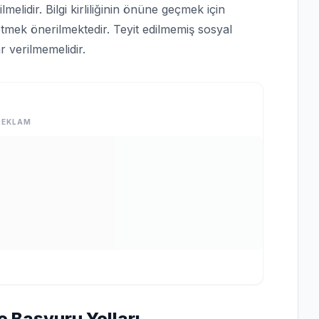
lmelidir. Bilgi kirliliğinin önüne geçmek için
tmek önerilmektedir. Teyit edilmemiş sosyal
 verilmemelidir.
REKLAM
e Başvuru Yolları