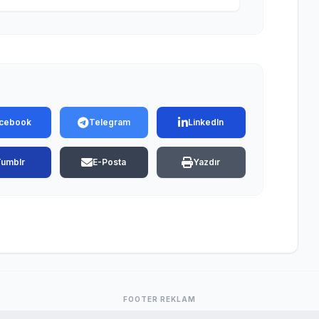
cebook
Telegram
LinkedIn
Tumblr
E-Posta
Yazdır
FOOTER REKLAM