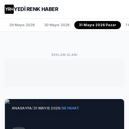
YEDİ RENK HABER
YRH
29 Mayıs 2026
30 Mayıs 2026
31 Mayıs 2026 Pazar
1
REKLAM ALANI
ANASAYFA
/
31 MAYIS 2026
/
SEYAHAT