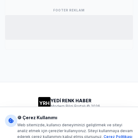
FOOTER REKLAM
YEDİ RENK HABER
YRH
Modern Bilgi Portalı © 2026
Gizlilik
Şartlar
İletişim
🍪 Çerez Kullanımı
Web sitemizde, kullanıcı deneyiminizi geliştirmek ve siteyi
analiz etmek için çerezler kullanıyoruz. Siteyi kullanmaya devam
ederek çerez kullanımını kabul etmiş olursunuz.
Çerez Politikası
Dijital1
- Tüm hakları saklıdır. Kaynak gösterilmeden içerik