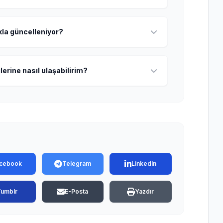
ıkla güncelleniyor?
lerine nasıl ulaşabilirim?
cebook
Telegram
LinkedIn
Tumblr
E-Posta
Yazdır