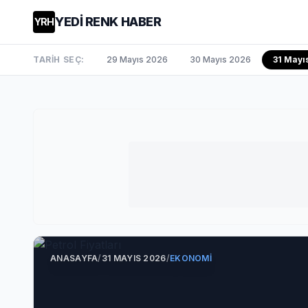
YEDİ RENK HABER
YRH
TARİH SEÇ:
29 Mayıs 2026
30 Mayıs 2026
31 Mayı
ANASAYFA
/
31 MAYIS 2026
/
EKONOMI