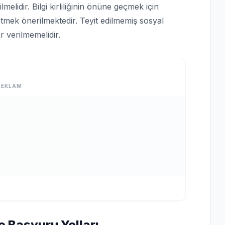
lmelidir. Bilgi kirliliğinin önüne geçmek için
tmek önerilmektedir. Teyit edilmemiş sosyal
 verilmemelidir.
REKLAM
e Başvuru Yolları