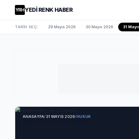
YEDİ RENK HABER
YRH
TARİH SEÇ:
29 Mayıs 2026
30 Mayıs 2026
31 Mayı
ANASAYFA
/
31 MAYIS 2026
/
HUKUK