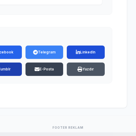
cebook
Telegram
LinkedIn
Tumblr
E-Posta
Yazdır
FOOTER REKLAM