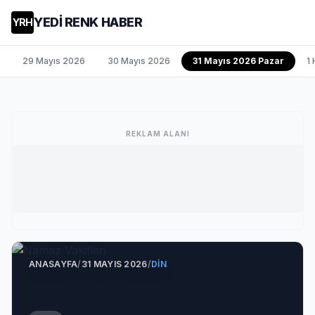
YEDİ RENK HABER
YRH
29 Mayıs 2026
30 Mayıs 2026
31 Mayıs 2026 Pazar
1
REKLAM ALANI
ANASAYFA
/
31 MAYIS 2026
/
DIN