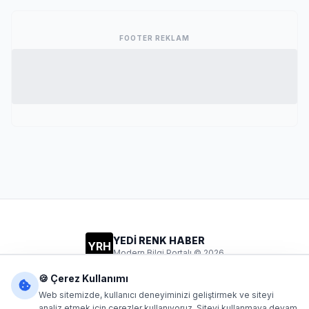
FOOTER REKLAM
YEDİ RENK HABER
YRH
Modern Bilgi Portalı © 2026
Gizlilik
Şartlar
İletişim
🍪 Çerez Kullanımı
Web sitemizde, kullanıcı deneyiminizi geliştirmek ve siteyi
analiz etmek için çerezler kullanıyoruz. Siteyi kullanmaya devam