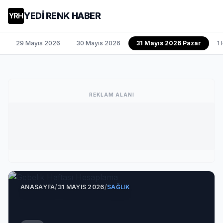
YEDİ RENK HABER
YRH
29 Mayıs 2026
30 Mayıs 2026
31 Mayıs 2026 Pazar
1
REKLAM ALANI
ANASAYFA
/
31 MAYIS 2026
/
SAĞLIK