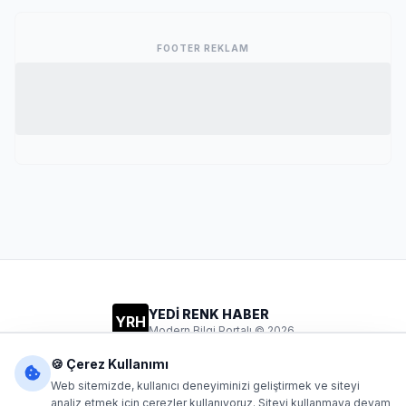
FOOTER REKLAM
YEDİ RENK HABER
YRH
Modern Bilgi Portalı © 2026
Gizlilik
Şartlar
İletişim
🍪 Çerez Kullanımı
Web sitemizde, kullanıcı deneyiminizi geliştirmek ve siteyi
analiz etmek için çerezler kullanıyoruz. Siteyi kullanmaya devam