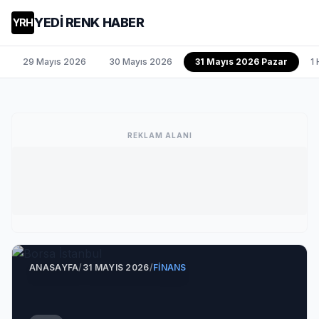
YEDİ RENK HABER
YRH
29 Mayıs 2026
30 Mayıs 2026
31 Mayıs 2026 Pazar
1
REKLAM ALANI
ANASAYFA
/
31 MAYIS 2026
/
FINANS