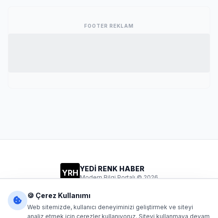
FOOTER REKLAM
YEDİ RENK HABER
YRH
Modern Bilgi Portalı © 2026
Gizlilik
Şartlar
İletişim
🍪 Çerez Kullanımı
Web sitemizde, kullanıcı deneyiminizi geliştirmek ve siteyi
analiz etmek için çerezler kullanıyoruz. Siteyi kullanmaya devam