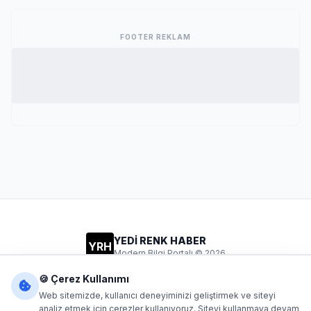
FOOTER REKLAM
YEDİ RENK HABER
YRH
Modern Bilgi Portalı © 2026
Gizlilik
Şartlar
İletişim
🍪 Çerez Kullanımı
Web sitemizde, kullanıcı deneyiminizi geliştirmek ve siteyi
analiz etmek için çerezler kullanıyoruz. Siteyi kullanmaya devam