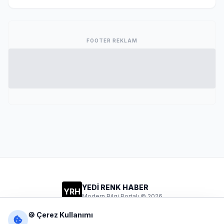
FOOTER REKLAM
YEDİ RENK HABER
YRH
Modern Bilgi Portalı © 2026
Gizlilik
Şartlar
İletişim
🍪 Çerez Kullanımı