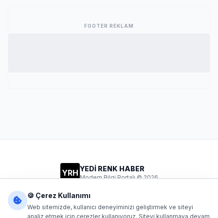
FOOTER REKLAM
YEDİ RENK HABER
YRH
Modern Bilgi Portalı © 2026
Gizlilik
Şartlar
İletişim
🍪 Çerez Kullanımı
Web sitemizde, kullanıcı deneyiminizi geliştirmek ve siteyi
analiz etmek için çerezler kullanıyoruz. Siteyi kullanmaya devam