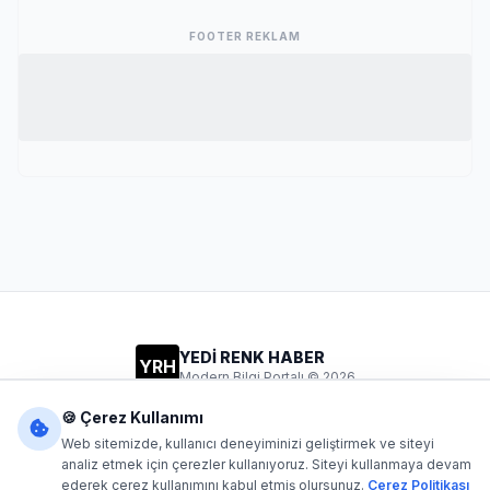
FOOTER REKLAM
YEDİ RENK HABER
YRH
Modern Bilgi Portalı © 2026
Gizlilik
Şartlar
İletişim
🍪 Çerez Kullanımı
Web sitemizde, kullanıcı deneyiminizi geliştirmek ve siteyi
analiz etmek için çerezler kullanıyoruz. Siteyi kullanmaya devam
ederek çerez kullanımını kabul etmiş olursunuz.
Çerez Politikası
Dijital1
- Tüm hakları saklıdır. Kaynak gösterilmeden içerik