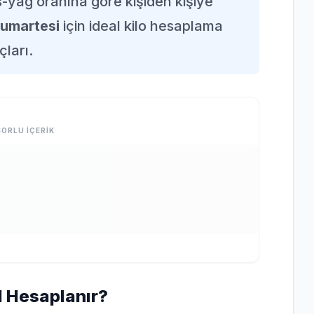
as-yağ oranına göre kişiden kişiye
umartesi
için ideal kilo hesaplama
çları.
ORLU İÇERİK
ıl Hesaplanır?