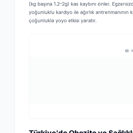
(kg başına 1.2–2g) kas kaybını önler. Egzersiz
yoğunluklu kardiyo ile ağırlık antrenmanının ko
çoğunlukla yoyo etkisi yaratır.
Türkiye'de Obezite ve Sağlıkl