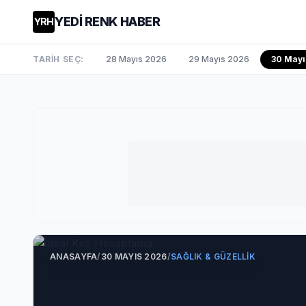
YEDİ RENK HABER
YRH
TARİH SEÇ:
28 Mayıs 2026
29 Mayıs 2026
30 Mayı
ANASAYFA
/
30 MAYIS 2026
/
SAĞLIK & GÜZELLIK