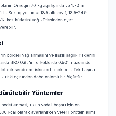
planır. Örneğin 70 kg ağırlığında ve 1.70 m
'dir. Sonuç yorumu: 18.5 altı zayıf, 18.5–24.9
Kİ kas kütlesini yağ kütlesinden ayırt
erebilir.
ki
n bölgesi yağlanmasını ve ilişkili sağlık risklerini
larda BKO 0.85'in, erkeklerde 0.90'ın üzerinde
tabolik sendrom riskini artırmaktadır. Tek başına
k riski açısından daha anlamlı bir ölçüttür.
dürülebilir Yöntemler
p hedeflenmesi, uzun vadeli başarı için en
500 kcal olarak ayarlanırken yeterli protein alımı