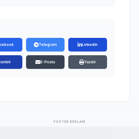
cebook
Telegram
LinkedIn
Tumblr
E-Posta
Yazdır
FOOTER REKLAM