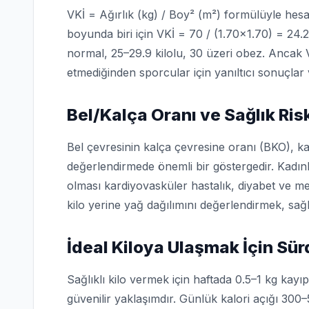
VKİ = Ağırlık (kg) / Boy² (m²) formülüyle hesa
boyunda biri için VKİ = 70 / (1.70×1.70) = 24.2
normal, 25–29.9 kilolu, 30 üzeri obez. Ancak V
etmediğinden sporcular için yanıltıcı sonuçlar v
Bel/Kalça Oranı ve Sağlık Ris
Bel çevresinin kalça çevresine oranı (BKO), karı
değerlendirmede önemli bir göstergedir. Kadın
olması kardiyovasküler hastalık, diyabet ve me
kilo yerine yağ dağılımını değerlendirmek, sağlı
İdeal Kiloya Ulaşmak İçin Sür
Sağlıklı kilo vermek için haftada 0.5–1 kg kayı
güvenilir yaklaşımdır. Günlük kalori açığı 300–