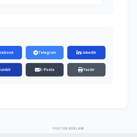
cebook
Telegram
LinkedIn
Tumblr
E-Posta
Yazdır
FOOTER REKLAM