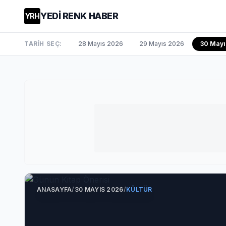
YEDİ RENK HABER
YRH
TARİH SEÇ:
28 Mayıs 2026
29 Mayıs 2026
30 Mayı
ANASAYFA
/
30 MAYIS 2026
/
KÜLTÜR