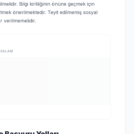
lmelidir. Bilgi kirliliğinin önüne geçmek için
tmek önerilmektedir. Teyit edilmemiş sosyal
 verilmemelidir.
REKLAM
e Başvuru Yolları