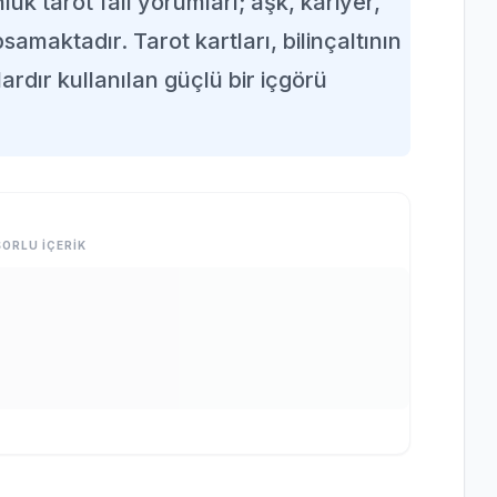
lük tarot falı yorumları; aşk, kariyer,
amaktadır. Tarot kartları, bilinçaltının
ardır kullanılan güçlü bir içgörü
ORLU İÇERİK