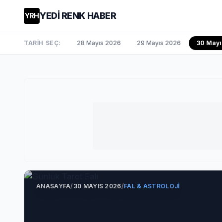
YEDİ RENK HABER
YRH
TARİH SEÇ:
28 Mayıs 2026
29 Mayıs 2026
30 Mayı
ANASAYFA
/
30 MAYIS 2026
/
FAL & ASTROLOJI