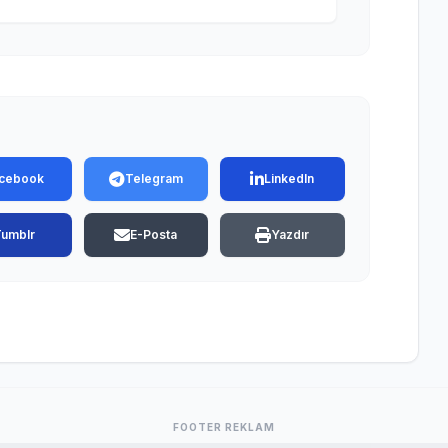
cebook
Telegram
LinkedIn
Tumblr
E-Posta
Yazdır
FOOTER REKLAM