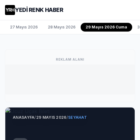
YEDİ RENK HABER
YRH
27 Mayıs 2026
28 Mayıs 2026
29 Mayıs 2026 Cuma
3
REKLAM ALANI
ANASAYFA
/
29 MAYIS 2026
/
SEYAHAT