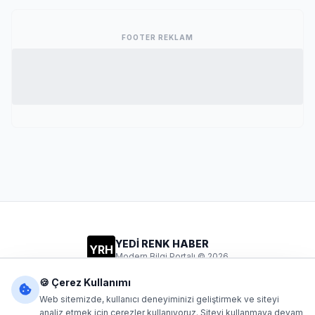
FOOTER REKLAM
YEDİ RENK HABER
YRH
Modern Bilgi Portalı © 2026
Gizlilik
Şartlar
İletişim
🍪 Çerez Kullanımı
Web sitemizde, kullanıcı deneyiminizi geliştirmek ve siteyi
analiz etmek için çerezler kullanıyoruz. Siteyi kullanmaya devam