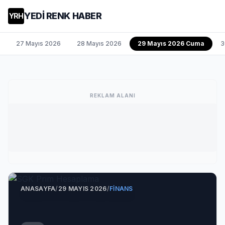
YEDİ RENK HABER
YRH
27 Mayıs 2026
28 Mayıs 2026
29 Mayıs 2026 Cuma
3
REKLAM ALANI
ANASAYFA
/
29 MAYIS 2026
/
FINANS