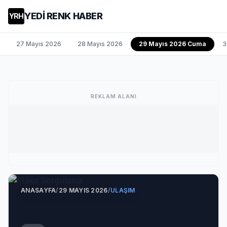
YEDİ RENK HABER
YRH
27 Mayıs 2026
28 Mayıs 2026
29 Mayıs 2026 Cuma
3
REKLAM ALANI
ANASAYFA
/
29 MAYIS 2026
/
ULAŞIM