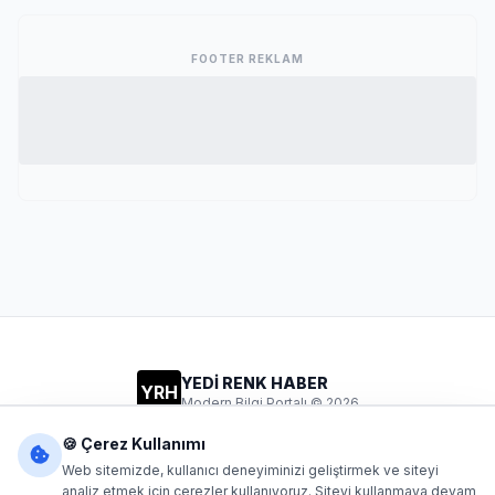
FOOTER REKLAM
YEDİ RENK HABER
YRH
Modern Bilgi Portalı © 2026
Gizlilik
Şartlar
İletişim
🍪 Çerez Kullanımı
Web sitemizde, kullanıcı deneyiminizi geliştirmek ve siteyi
analiz etmek için çerezler kullanıyoruz. Siteyi kullanmaya devam