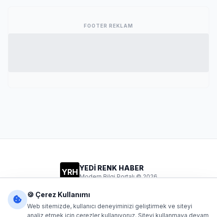
FOOTER REKLAM
YEDİ RENK HABER
YRH
Modern Bilgi Portalı © 2026
Gizlilik
Şartlar
İletişim
🍪 Çerez Kullanımı
Web sitemizde, kullanıcı deneyiminizi geliştirmek ve siteyi
analiz etmek için çerezler kullanıyoruz. Siteyi kullanmaya devam