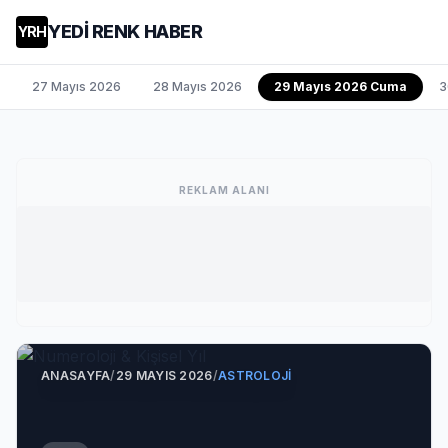
YEDİ RENK HABER
YRH
27 Mayıs 2026
28 Mayıs 2026
29 Mayıs 2026 Cuma
3
REKLAM ALANI
ANASAYFA
/
29 MAYIS 2026
/
ASTROLOJI