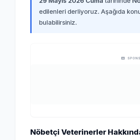
29 Mayıs 2026 Cuma
tarihinde
Nö
edilenleri derliyoruz. Aşağıda konuy
bulabilirsiniz.
SPONS
Nöbetçi Veterinerler Hakkında