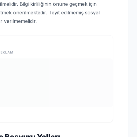
lmelidir. Bilgi kirliliğinin önüne geçmek için
tmek önerilmektedir. Teyit edilmemiş sosyal
 verilmemelidir.
REKLAM
e Başvuru Yolları