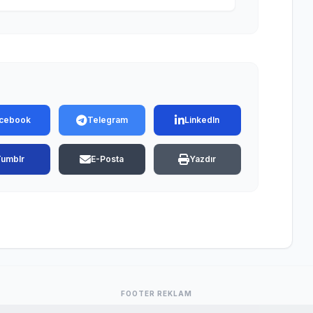
cebook
Telegram
LinkedIn
Tumblr
E-Posta
Yazdır
FOOTER REKLAM