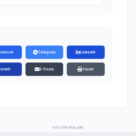
cebook
Telegram
LinkedIn
Tumblr
E-Posta
Yazdır
FOOTER REKLAM