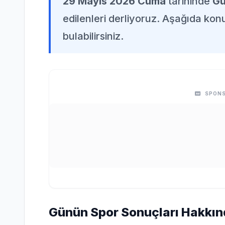
29 Mayıs 2026 Cuma
tarihinde
Gü
edilenleri derliyoruz. Aşağıda konuy
bulabilirsiniz.
SPONS
Günün Spor Sonuçları Hakkınd