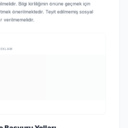
lmelidir. Bilgi kirliliğinin önüne geçmek için
tmek önerilmektedir. Teyit edilmemiş sosyal
 verilmemelidir.
REKLAM
e Başvuru Yolları