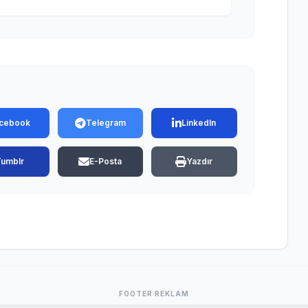
cebook
Telegram
LinkedIn
Tumblr
E-Posta
Yazdır
FOOTER REKLAM