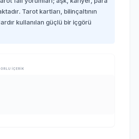
arot falı yorumları; aşk, kariyer, para
adır. Tarot kartları, bilinçaltının
ardır kullanılan güçlü bir içgörü
ORLU İÇERİK