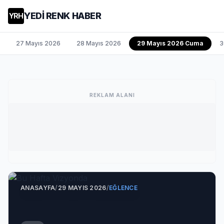
YEDİ RENK HABER
YRH
27 Mayıs 2026
28 Mayıs 2026
29 Mayıs 2026 Cuma
3
REKLAM ALANI
ANASAYFA
/
29 MAYIS 2026
/
EĞLENCE