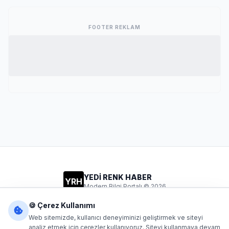
FOOTER REKLAM
YEDİ RENK HABER
YRH
Modern Bilgi Portalı © 2026
Gizlilik
Şartlar
İletişim
🍪 Çerez Kullanımı
Web sitemizde, kullanıcı deneyiminizi geliştirmek ve siteyi
analiz etmek için çerezler kullanıyoruz. Siteyi kullanmaya devam