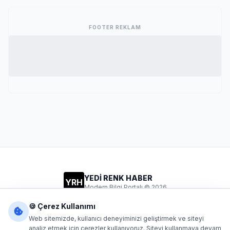
FOOTER REKLAM
YEDİ RENK HABER
YRH
Modern Bilgi Portalı © 2026
Gizlilik
Şartlar
İletişim
🍪 Çerez Kullanımı
Web sitemizde, kullanıcı deneyiminizi geliştirmek ve siteyi
analiz etmek için çerezler kullanıyoruz. Siteyi kullanmaya devam