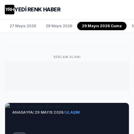
YEDİ RENK HABER
YRH
27 Mayıs 2026
28 Mayıs 2026
29 Mayıs 2026 Cuma
3
REKLAM ALANI
ANASAYFA
/
29 MAYIS 2026
/
ULAŞIM