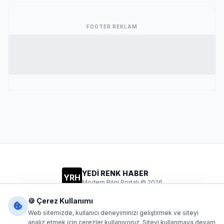
FOOTER REKLAM
YEDİ RENK HABER
YRH
Modern Bilgi Portalı © 2026
Gizlilik
Şartlar
İletişim
🍪 Çerez Kullanımı
Web sitemizde, kullanıcı deneyiminizi geliştirmek ve siteyi
analiz etmek için çerezler kullanıyoruz. Siteyi kullanmaya devam