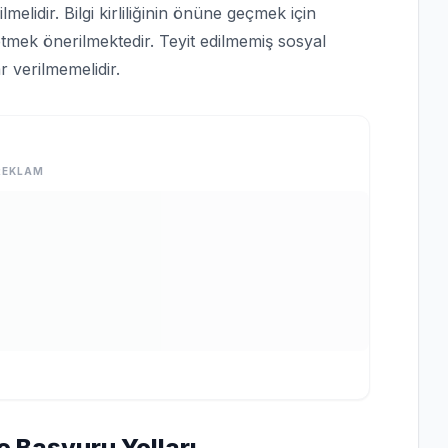
lmelidir. Bilgi kirliliğinin önüne geçmek için
tmek önerilmektedir. Teyit edilmemiş sosyal
 verilmemelidir.
REKLAM
e Başvuru Yolları