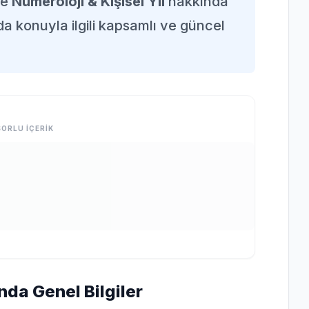
de
Numeroloji & Kişisel Yıl
hakkında
da konuyla ilgili kapsamlı ve güncel
ORLU İÇERİK
nda Genel Bilgiler