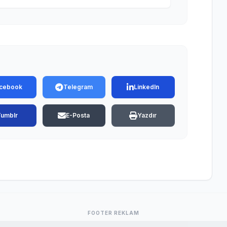
cebook
Telegram
LinkedIn
Tumblr
E-Posta
Yazdır
FOOTER REKLAM