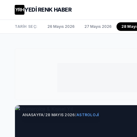
YEDİ RENK HABER
YRH
TARİH SEÇ:
26 Mayıs 2026
27 Mayıs 2026
28 May
ANASAYFA
/
28 MAYIS 2026
/
ASTROLOJI