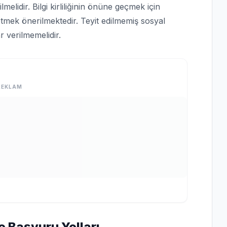
lmelidir. Bilgi kirliliğinin önüne geçmek için
tmek önerilmektedir. Teyit edilmemiş sosyal
 verilmemelidir.
REKLAM
e Başvuru Yolları