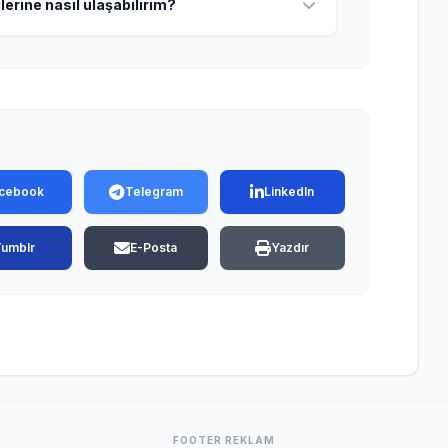
lerine nasıl ulaşabilirim?
cebook
Telegram
LinkedIn
Tumblr
E-Posta
Yazdır
FOOTER REKLAM