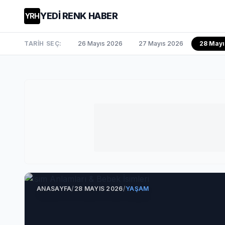
YEDİ RENK HABER
YRH
TARİH SEÇ:
26 Mayıs 2026
27 Mayıs 2026
28 May
ANASAYFA
/
28 MAYIS 2026
/
YAŞAM