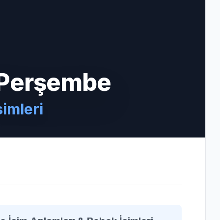
 Perşembe
simleri