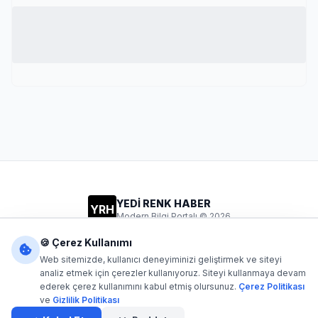
YEDİ RENK HABER
YRH
Modern Bilgi Portalı © 2026
Gizlilik
Şartlar
İletişim
🍪 Çerez Kullanımı
Web sitemizde, kullanıcı deneyiminizi geliştirmek ve siteyi
analiz etmek için çerezler kullanıyoruz. Siteyi kullanmaya devam
ederek çerez kullanımını kabul etmiş olursunuz.
Çerez Politikası
Dijital1
- Tüm hakları saklıdır. Kaynak gösterilmeden içerik
ve
Gizlilik Politikası
kopyalanamaz.
Yazılım: Dijital1