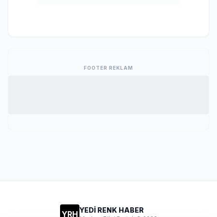
FOOTER REKLAM
YEDİ RENK HABER
YRH