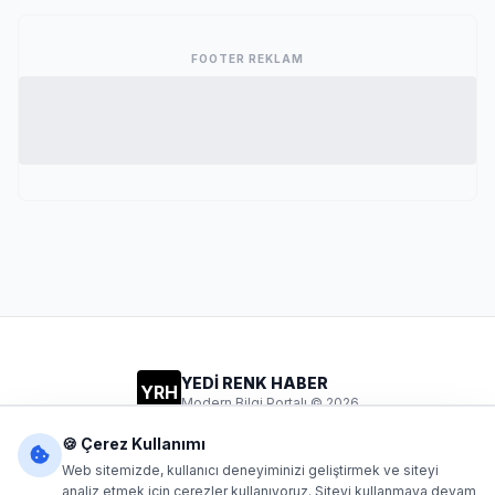
FOOTER REKLAM
YEDİ RENK HABER
YRH
Modern Bilgi Portalı © 2026
Gizlilik
Şartlar
İletişim
🍪 Çerez Kullanımı
Web sitemizde, kullanıcı deneyiminizi geliştirmek ve siteyi
analiz etmek için çerezler kullanıyoruz. Siteyi kullanmaya devam