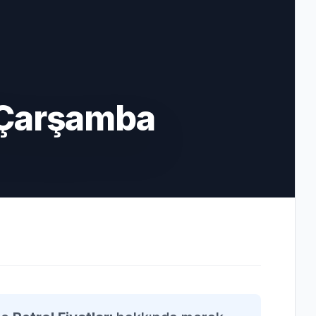
 Çarşamba