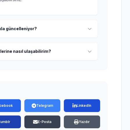
ıkla güncelleniyor?
lerine nasıl ulaşabilirim?
cebook
Telegram
LinkedIn
Tumblr
E-Posta
Yazdır