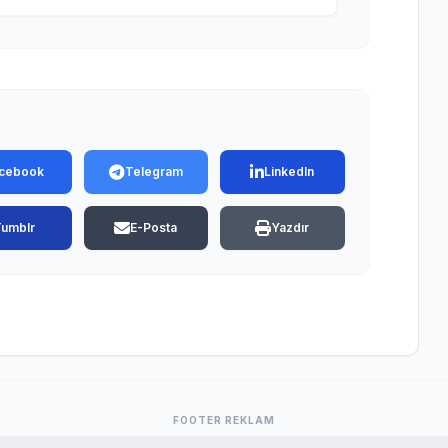
cebook
Telegram
LinkedIn
Tumblr
E-Posta
Yazdır
FOOTER REKLAM