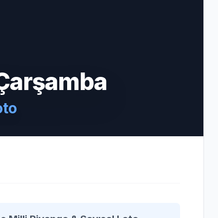
 Çarşamba
oto