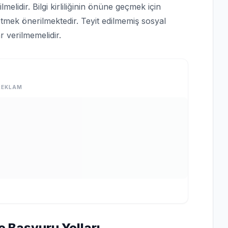
lmelidir. Bilgi kirliliğinin önüne geçmek için
tmek önerilmektedir. Teyit edilmemiş sosyal
 verilmemelidir.
REKLAM
e Başvuru Yolları