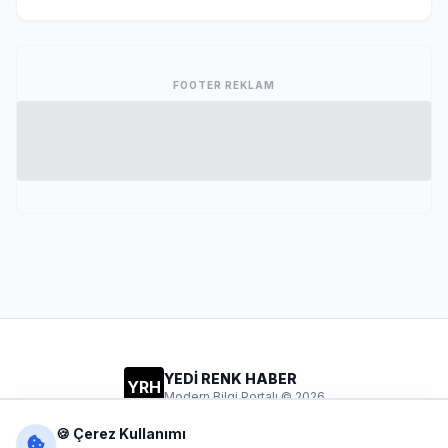
FOOTER REKLAM
YEDİ RENK HABER
YRH
Modern Bilgi Portalı © 2026
Gizlilik
Şartlar
İletişim
🍪 Çerez Kullanımı