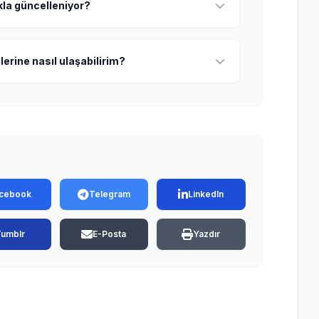
ıkla güncelleniyor?
lerine nasıl ulaşabilirim?
cebook
Telegram
LinkedIn
Tumblr
E-Posta
Yazdır