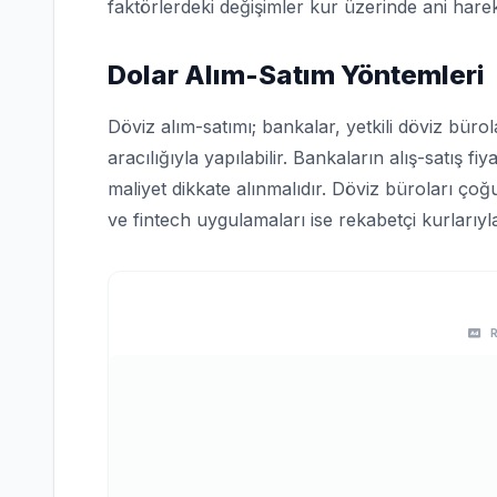
faktörlerdeki değişimler kur üzerinde ani harek
Dolar Alım-Satım Yöntemleri
Döviz alım-satımı; bankalar, yetkili döviz bürol
aracılığıyla yapılabilir. Bankaların alış-satış fi
maliyet dikkate alınmalıdır. Döviz büroları ço
ve fintech uygulamaları ise rekabetçi kurlarıyl