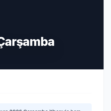
 Çarşamba