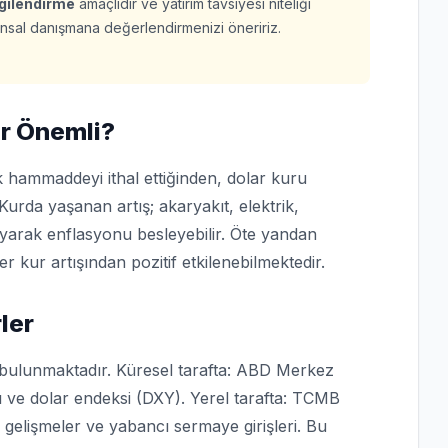
lgilendirme
amaçlıdır ve yatırım tavsiyesi niteliği
finansal danışmana değerlendirmenizi öneririz.
r Önemli?
 hammaddeyi ithal ettiğinden, dolar kuru
Kurda yaşanan artış; akaryakıt, elektrik,
ıyarak enflasyonu besleyebilir. Öte yandan
er kur artışından pozitif etkilenebilmektedir.
ler
 bulunmaktadır. Küresel tarafta: ABD Merkez
hı ve dolar endeksi (DXY). Yerel tarafta: TCMB
si gelişmeler ve yabancı sermaye girişleri. Bu