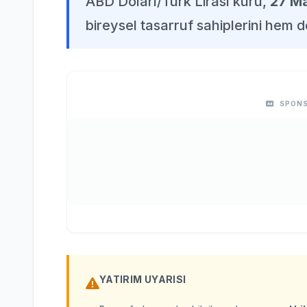
ABD Doları/Türk Lirası kuru,
27 M
bireysel tasarruf sahiplerini hem d
SPONS
YATIRIM UYARISI