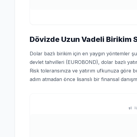
Dövizde Uzun Vadeli Birikim St
Dolar bazlı birikim için en yaygın yöntemler ş
devlet tahvilleri (EUROBOND), dolar bazlı yatır
Risk toleransınıza ve yatırım ufkunuza göre bu 
adım atmadan önce lisanslı bir finansal danışm
İ