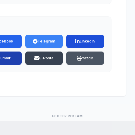
cebook
Telegram
LinkedIn
Tumblr
E-Posta
Yazdır
FOOTER REKLAM