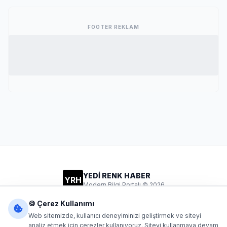
FOOTER REKLAM
YEDİ RENK HABER
YRH
Modern Bilgi Portalı © 2026
Gizlilik
Şartlar
İletişim
🍪 Çerez Kullanımı
Web sitemizde, kullanıcı deneyiminizi geliştirmek ve siteyi
analiz etmek için çerezler kullanıyoruz. Siteyi kullanmaya devam