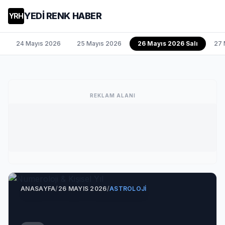
YEDİ RENK HABER
YRH
24 Mayıs 2026
25 Mayıs 2026
26 Mayıs 2026 Salı
27 
REKLAM ALANI
ANASAYFA
/
26 MAYIS 2026
/
ASTROLOJI