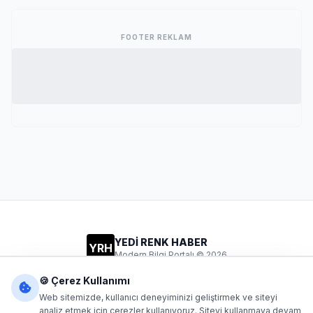
FOOTER REKLAM
YEDİ RENK HABER
YRH
Modern Bilgi Portalı © 2026
Gizlilik
Şartlar
İletişim
🍪 Çerez Kullanımı
Web sitemizde, kullanıcı deneyiminizi geliştirmek ve siteyi
analiz etmek için çerezler kullanıyoruz. Siteyi kullanmaya devam