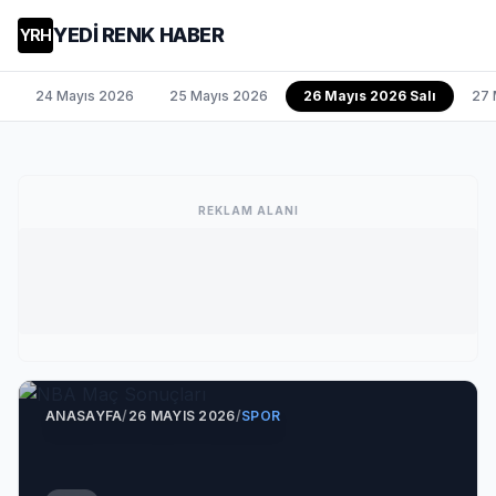
YEDİ RENK HABER
YRH
24 Mayıs 2026
25 Mayıs 2026
26 Mayıs 2026 Salı
27 
REKLAM ALANI
ANASAYFA
/
26 MAYIS 2026
/
SPOR