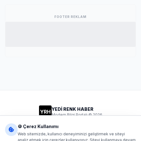
FOOTER REKLAM
YEDİ RENK HABER
YRH
Modern Bilgi Portalı © 2026
Gizlilik
Şartlar
İletişim
🍪 Çerez Kullanımı
Web sitemizde, kullanıcı deneyiminizi geliştirmek ve siteyi
analiz etmek için çerezler kullanıyoruz. Siteyi kullanmaya devam