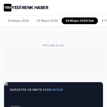
YEDİ RENK HABER
YRH
24 Mayıs 2026
25 Mayıs 2026
26 Mayıs 2026 Salı
27 
REKLAM ALANI
ANASAYFA
/
26 MAYIS 2026
/
SAĞLIK