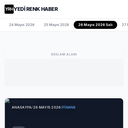
YEDİ RENK HABER
YRH
24 Mayıs 2026
25 Mayıs 2026
26 Mayıs 2026 Salı
27 
REKLAM ALANI
ANASAYFA
/
26 MAYIS 2026
/
FINANS