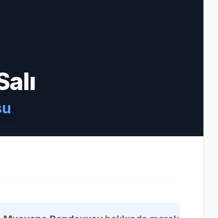
Salı
su