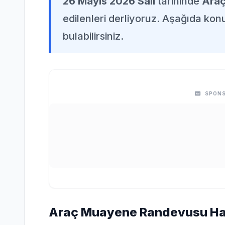
26 Mayıs 2026 Salı
tarihinde
Ara
edilenleri derliyoruz. Aşağıda konuy
bulabilirsiniz.
SPONS
Araç Muayene Randevusu Hak