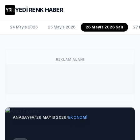
YEDİ RENK HABER
YRH
24 Mayıs 2026
25 Mayıs 2026
26 Mayıs 2026 Salı
27 
REKLAM ALANI
ANASAYFA
/
26 MAYIS 2026
/
EKONOMI