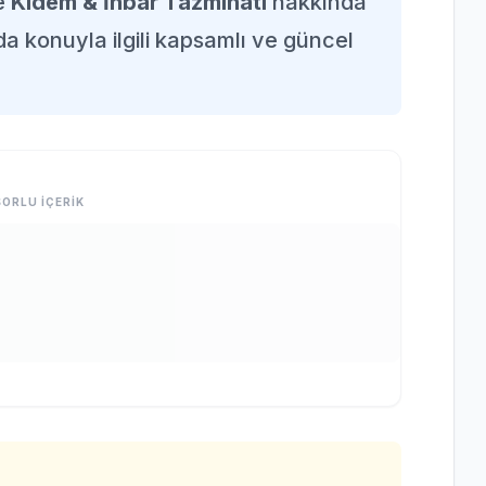
e
Kıdem & İhbar Tazminatı
hakkında
da konuyla ilgili kapsamlı ve güncel
ORLU İÇERİK