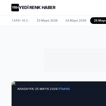
YEDİ RENK HABER
YRH
TARİH SEÇ:
23 Mayıs 2026
24 Mayıs 2026
25 Mayı
ANASAYFA
/
25 MAYIS 2026
/
FINANS