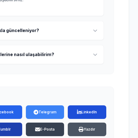
ıkla güncelleniyor?
lerine nasıl ulaşabilirim?
cebook
Telegram
LinkedIn
Tumblr
E-Posta
Yazdır