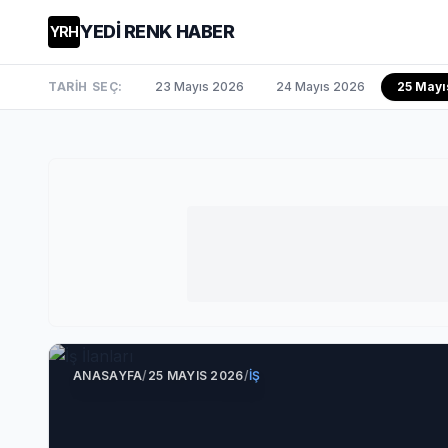
YEDİ RENK HABER
YRH
TARİH SEÇ:
23 Mayıs 2026
24 Mayıs 2026
25 Mayı
ANASAYFA
/
25 MAYIS 2026
/
İŞ