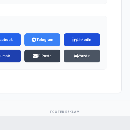
cebook
Telegram
LinkedIn
Tumblr
E-Posta
Yazdır
FOOTER REKLAM