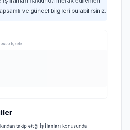
e
İş İlanları
hakkında merak edilenleri
apsamlı ve güncel bilgileri bulabilirsiniz.
ORLU İÇERİK
iler
kından takip ettiği
İş İlanları
konusunda